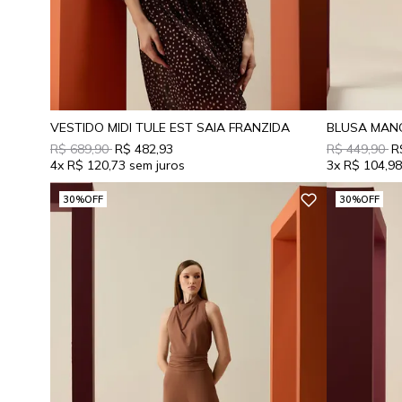
VESTIDO MIDI TULE EST SAIA FRANZIDA
R$ 689,90
R$ 482,93
R$ 449,90
R
4x
R$ 120,73
3x
R$ 104,9
30%
OFF
30%
OFF