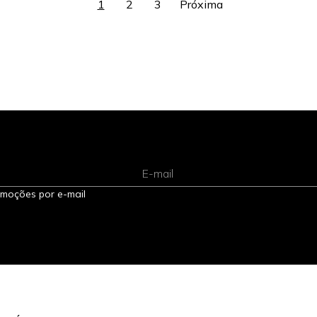
1
2
3
E-mail
omoções por e-mail