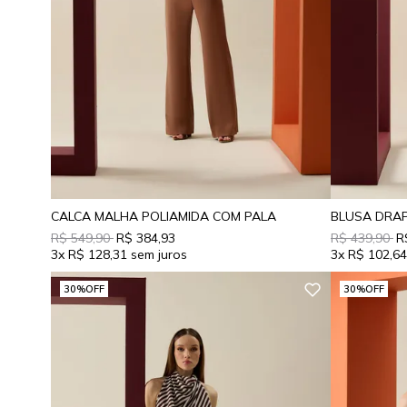
CALCA MALHA POLIAMIDA COM PALA
BLUSA DRA
R$ 549,90
R$ 384,93
R$ 439,90
R
3x
R$ 128,31
3x
R$ 102,6
30%
OFF
30%
OFF