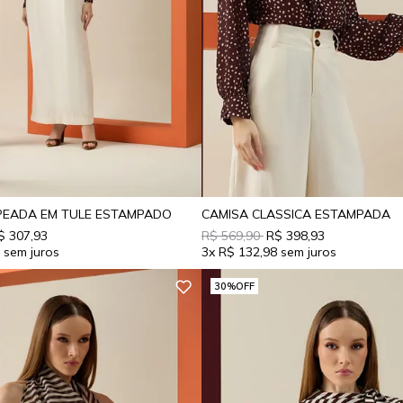
PEADA EM TULE ESTAMPADO
CAMISA CLASSICA ESTAMPADA
$ 307,93
R$ 569,90
R$ 398,93
4
3x
R$ 132,98
30%
OFF