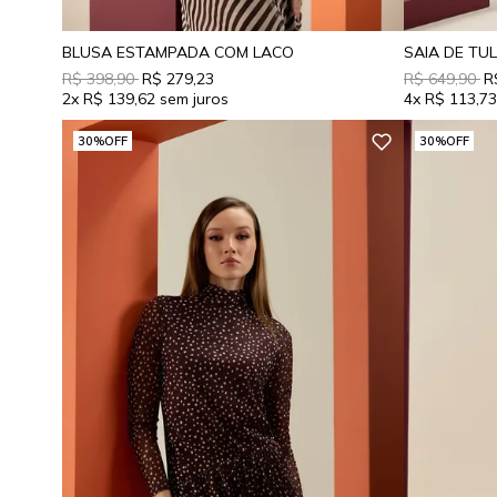
BLUSA ESTAMPADA COM LACO
SAIA DE TU
R$ 398,90
R$ 279,23
R$ 649,90
R
2x
R$ 139,62
4x
R$ 113,7
30%
OFF
30%
OFF