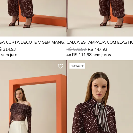
BLUSA MANGA CURTA DECOTE V SEM MANGA
$ 314,93
R$ 639,90
R$ 447,93
8
4x
R$ 111,98
30%
OFF