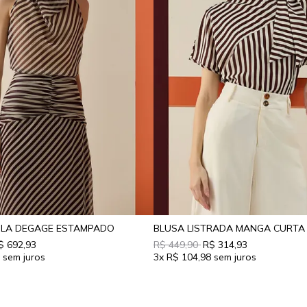
OLA DEGAGE ESTAMPADO
$ 692,93
R$ 449,90
R$ 314,93
9
3x
R$ 104,98