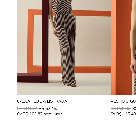
CALCA FLUIDA LISTRADA
VESTIDO G
R$ 889,90
R$ 622,93
R$ 989,90
R
6x
R$ 103,82
6x
R$ 115,4