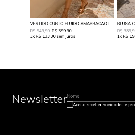
VESTIDO CURTO FLUIDO AMARRACAO LATERAL
BLUSA C
R$ 949,90
R$ 399,90
R$ 389,
3x
R$ 133,30
1x
R$ 19
Newsletter
Nome
Aceito receber novidades e pr