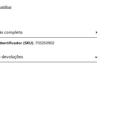
ão completa
dentificador (SKU):
703250902
e devoluções