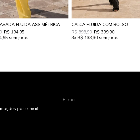
AVADA FLUIDA ASSIMÉTRICA
CALCA FLUIDA COM BOLSO
90
R$ 194,95
R$ 898,90
R$ 399,90
4,95
3x
R$ 133,30
E-mail
omoções por e-mail