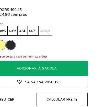
,90
R$ 499,45
24,86
sem juros
38/S
40/M
42/L
44/XL
46/XXL
800,00
para você ganhar frete grátis!
ADICIONAR À SACOLA
CALCULAR FRETE