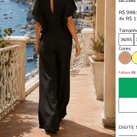
R$ 998
4x
R$ 1
36/XS
Faltam
R$ 