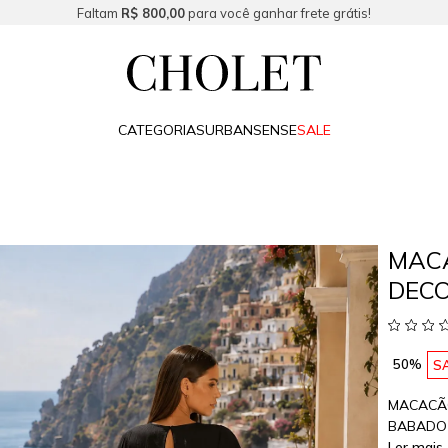
Faltam
R$ 800,00
para você ganhar frete grátis!
CATEGORIAS
URBAN
SENSE
SALE
MAC
DEC
50%
S
MACACÃO
BABADO
Ler mais