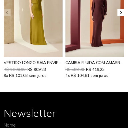
VESTIDO LONGO SAIA ENVIESADA
CAMISA FLUIDA COM AMARRAÇÃO
R$ 1.298,90
R$ 909,23
R$ 598,90
R$ 419,23
9x
R$ 101,03
4x
R$ 104,81
Newsletter
Nome