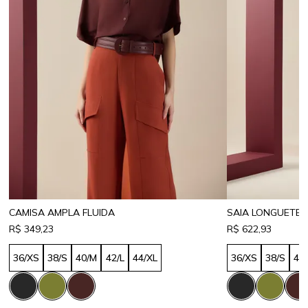
CAMISA AMPLA FLUIDA
SAIA LONGUETE 
R$ 349,23
R$ 622,93
36/XS
38/S
40/M
42/L
44/XL
36/XS
38/S
40