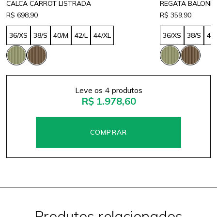
CALCA CARROT LISTRADA
REGATA BALONE 
R$ 698,90
R$ 359,90
36/XS
38/S
40/M
42/L
44/XL
36/XS
38/S
44
Leve os 4 produtos
R$ 1.978,60
Produtos relacionados