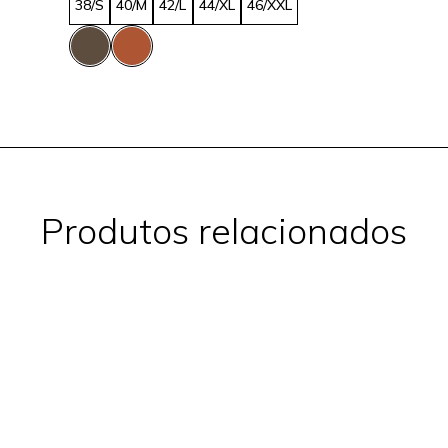
38/S
40/M
42/L
44/XL
46/XXL
Produtos relacionados