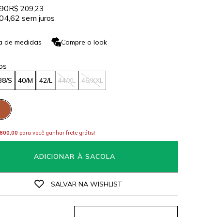
,90
R$ 209,23
04,62
sem juros
a de medidas
Compre o look
38/S
40/M
42/L
44/XL
46/XXL
800,00
para você ganhar frete grátis!
ADICIONAR À SACOLA