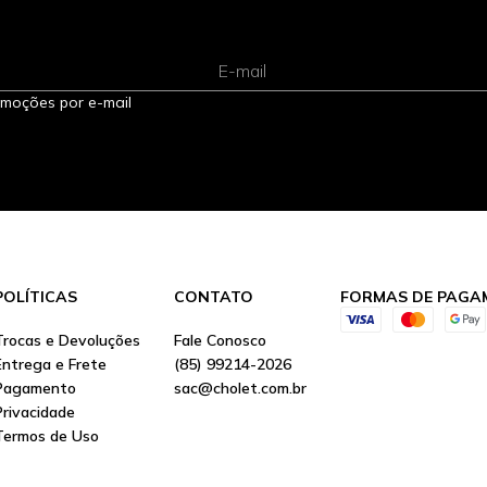
E-mail
omoções por e-mail
POLÍTICAS
CONTATO
FORMAS DE PAGA
Trocas e Devoluções
Fale Conosco
Entrega e Frete
(85) 99214-2026
Pagamento
sac@cholet.com.br
Privacidade
Termos de Uso