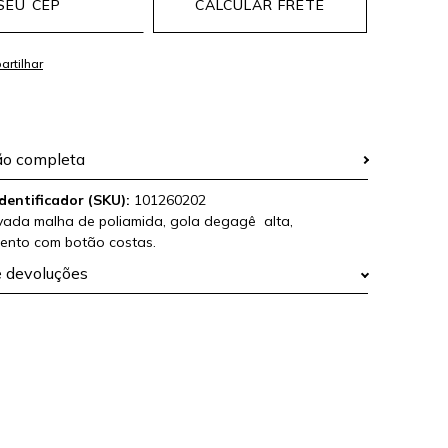
CALCULAR FRETE
ão completa
dentificador (SKU):
101260202
vada malha de poliamida, gola degagê alta,
nto com botão costas.
e devoluções