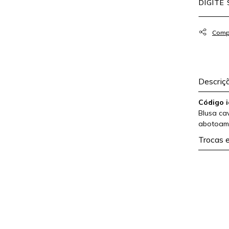
Descriç
Código i
Blusa ca
abotoame
Trocas 