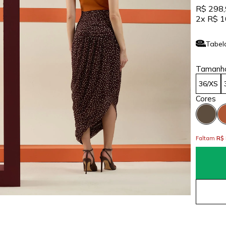
R$ 298
2x
R$ 1
Tabel
36/XS
Faltam
R$ 