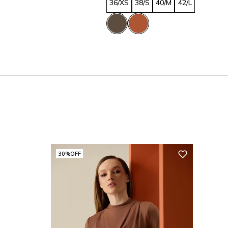
36/XS
38/S
40/M
42/L
30%
OFF