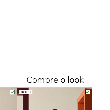
Compre o look
30%
OFF