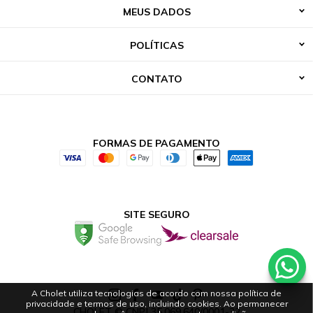
MEUS DADOS
POLÍTICAS
CONTATO
FORMAS DE PAGAMENTO
SITE SEGURO
A Cholet utiliza tecnologias de acordo com nossa política de
privacidade e termos de uso, incluindo cookies. Ao permanecer
CHOLET © CNPJ 35.069.640/0001-32