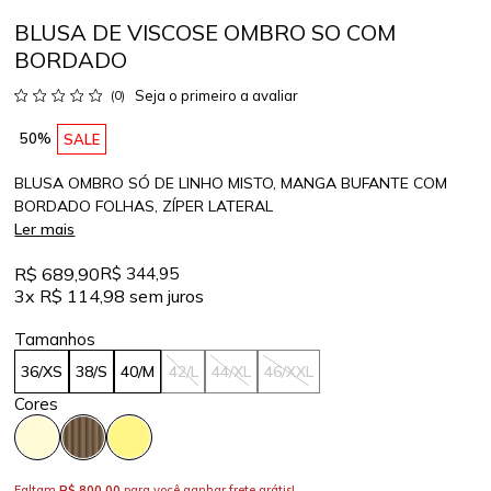
BLUSA DE VISCOSE OMBRO SO COM
BORDADO
Seja o primeiro a avaliar
(0)
50%
SALE
BLUSA OMBRO SÓ DE LINHO MISTO, MANGA BUFANTE COM
BORDADO FOLHAS, ZÍPER LATERAL
Ler mais
R$ 689,90
R$ 344,95
3x
R$ 114,98
sem juros
36/XS
38/S
40/M
42/L
44/XL
46/XXL
Faltam
R$ 800,00
para você ganhar frete grátis!